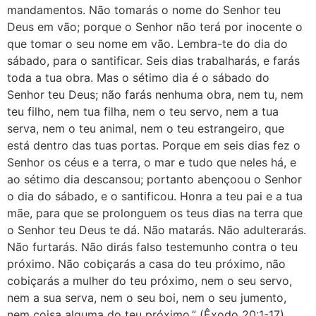
mandamentos. Não tomarás o nome do Senhor teu
Deus em vão; porque o Senhor não terá por inocente o
que tomar o seu nome em vão. Lembra-te do dia do
sábado, para o santificar. Seis dias trabalharás, e farás
toda a tua obra. Mas o sétimo dia é o sábado do
Senhor teu Deus; não farás nenhuma obra, nem tu, nem
teu filho, nem tua filha, nem o teu servo, nem a tua
serva, nem o teu animal, nem o teu estrangeiro, que
está dentro das tuas portas. Porque em seis dias fez o
Senhor os céus e a terra, o mar e tudo que neles há, e
ao sétimo dia descansou; portanto abençoou o Senhor
o dia do sábado, e o santificou. Honra a teu pai e a tua
mãe, para que se prolonguem os teus dias na terra que
o Senhor teu Deus te dá. Não matarás. Não adulterarás.
Não furtarás. Não dirás falso testemunho contra o teu
próximo. Não cobiçarás a casa do teu próximo, não
cobiçarás a mulher do teu próximo, nem o seu servo,
nem a sua serva, nem o seu boi, nem o seu jumento,
nem coisa alguma do teu próximo.” (Êxodo 20:1-17)