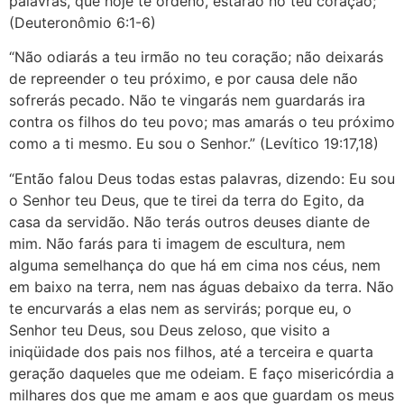
palavras, que hoje te ordeno, estarão no teu coração;”
(Deuteronômio 6:1-6)
“Não odiarás a teu irmão no teu coração; não deixarás
de repreender o teu próximo, e por causa dele não
sofrerás pecado. Não te vingarás nem guardarás ira
contra os filhos do teu povo; mas amarás o teu próximo
como a ti mesmo. Eu sou o Senhor.” (Levítico 19:17,18)
“Então falou Deus todas estas palavras, dizendo: Eu sou
o Senhor teu Deus, que te tirei da terra do Egito, da
casa da servidão. Não terás outros deuses diante de
mim. Não farás para ti imagem de escultura, nem
alguma semelhança do que há em cima nos céus, nem
em baixo na terra, nem nas águas debaixo da terra. Não
te encurvarás a elas nem as servirás; porque eu, o
Senhor teu Deus, sou Deus zeloso, que visito a
iniqüidade dos pais nos filhos, até a terceira e quarta
geração daqueles que me odeiam. E faço misericórdia a
milhares dos que me amam e aos que guardam os meus