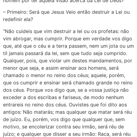
homem por ter aquela visão acerca da Lei de Deus?
– Primeiro: Será que Jesus Veio então destruir a Lei ou
redefinir ela?
“Não cuideis que vim destruir a lei ou os profetas: não
vim abrogar, mas cumprir. Porque em verdade vos digo
que, até que o céu e a terra passem, nem um jota ou um
til jamais passará da lei, sem que tudo seja cumprido.
Qualquer, pois, que violar um destes mandamentos, por
menor que seja, e assim ensinar aos homens, será
chamado o menor no reino dos céus; aquele, porém,
que os cumprir e ensinar será chamado grande no reino
dos céus. Porque vos digo que, se a vossa justiça não
exceder a dos escribas e fariseus, de modo nenhum
entrareis no reino dos céus. Ouvistes que foi dito aos
antigos: Não matarás; mas qualquer que matar será réu
de juízo. Eu, porém, vos digo que qualquer que, sem
motivo, se encolerizar contra seu irmão, será réu de
juízo; e qualquer que disser a seu irmão: Raca, será réu