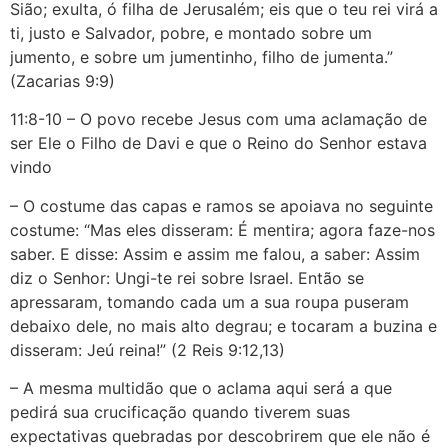
Sião; exulta, ó filha de Jerusalém; eis que o teu rei virá a
ti, justo e Salvador, pobre, e montado sobre um
jumento, e sobre um jumentinho, filho de jumenta.”
(Zacarias 9:9)
11:8-10 – O povo recebe Jesus com uma aclamação de
ser Ele o Filho de Davi e que o Reino do Senhor estava
vindo
– O costume das capas e ramos se apoiava no seguinte
costume: “Mas eles disseram: É mentira; agora faze-nos
saber. E disse: Assim e assim me falou, a saber: Assim
diz o Senhor: Ungi-te rei sobre Israel. Então se
apressaram, tomando cada um a sua roupa puseram
debaixo dele, no mais alto degrau; e tocaram a buzina e
disseram: Jeú reina!” (2 Reis 9:12,13)
– A mesma multidão que o aclama aqui será a que
pedirá sua crucificação quando tiverem suas
expectativas quebradas por descobrirem que ele não é